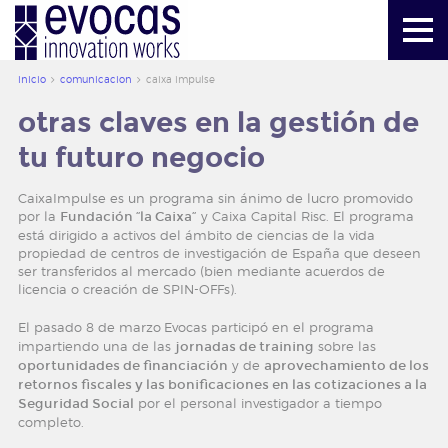
más información
mailbox@evocas.com
inicio
comunicacion
caixa impulse
otras claves en la gestión de
inicio
tu futuro negocio
evocas
CaixaImpulse es un programa sin ánimo de lucro promovido
por la
Fundación “la Caixa”
y Caixa Capital Risc.
El programa
servicios
está dirigido a activos del ámbito de ciencias de la vida
propiedad de centros de investigación de España que deseen
ser transferidos al mercado (bien mediante acuerdos de
herramientas
licencia o creación de SPIN-OFFs).
El pasado 8 de marzo
Evocas participó en el programa
creacion de valor
impartiendo una de las
jornadas de training
sobre las
oportunidades de financiación
y de
aprovechamiento de los
comunicacion
retornos fiscales y las bonificaciones en las cotizaciones a la
Seguridad Social
por el personal investigador a tiempo
completo.
publicaciones