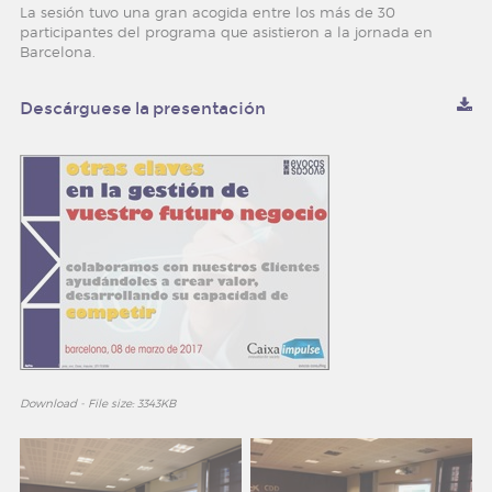
La sesión tuvo una gran acogida entre los más de 30
participantes del programa que asistieron a la jornada en
noticias y eventos
Barcelona.
convocatorias
Descárguese la presentación
newsletter
contacto
trabaja con nosotros
Download - File size: 3343KB