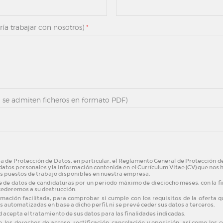
ría trabajar con nosotros)
*
o se admiten ficheros en formato PDF)
a de Protección de Datos, en particular, el Reglamento General de Protección
tos personales y la información contenida en el Currículum Vitae (CV) que nos hag
os puestos de trabajo disponibles en nuestra empresa.
de datos de candidaturas por un periodo máximo de dieciocho meses, con la fi
ocederemos a su destrucción.
ormación facilitada, para comprobar si cumple con los requisitos de la oferta 
 automatizadas en base a dicho perfil, ni se prevé ceder sus datos a terceros.
 acepta el tratamiento de sus datos para las finalidades indicadas.
los derechos de acceso, rectificación, cancelación y oposición, así como los c