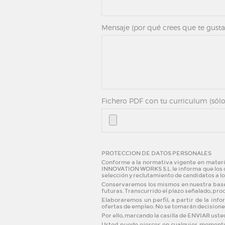
Mensaje (por qué crees que te gusta
Fichero PDF con tu curriculum (sól
PROTECCION DE DATOS PERSONALES
Conforme a la normativa vigente en materi
INNOVATION WORKS S.L. le informa que los da
selección y reclutamiento de candidatos a l
Conservaremos los mismos en nuestra base 
futuras. Transcurrido el plazo señalado, pr
Elaboraremos un perfil, a partir de la inf
ofertas de empleo. No se tomarán decisiones
Por ello, marcando la casilla de
ENVIAR
usted
Usted puede ejercer en cualquier momento, 