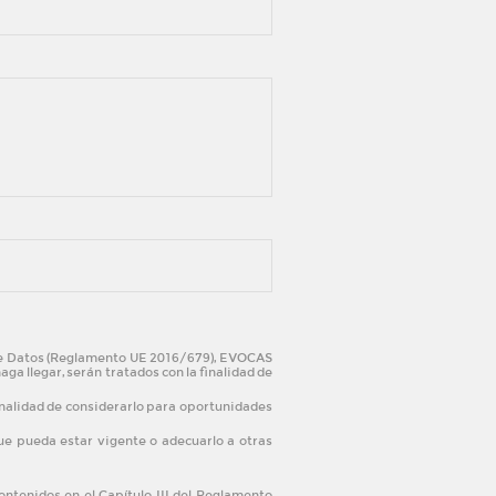
 de Datos (Reglamento UE 2016/679), EVOCAS
a llegar, serán tratados con la finalidad de
nalidad de considerarlo para oportunidades
que pueda estar vigente o adecuarlo a otras
ontenidos en el Capítulo III del Reglamento