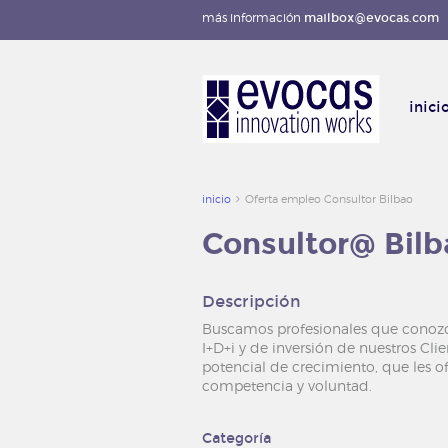
más información
mailbox@evocas.com
inici
inicio
Oferta empleo Consultor Bilbao
Consultor@ Bilb
Descripción
Buscamos profesionales que conozcan
I+D+i y de inversión de nuestros Cl
potencial de crecimiento, que les o
competencia y voluntad.
Categoría