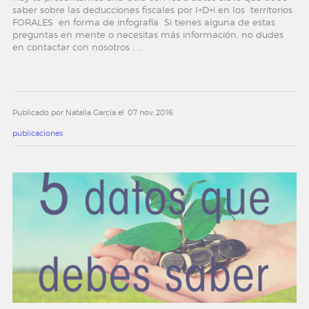
saber sobre las deducciones fiscales por I+D+i en los territorios
FORALES en forma de infografía Si tienes alguna de estas
noticias y eventos
preguntas en mente o necesitas más información, no dudes
en contactar con nosotros . ...
convocatorias
newsletter
Publicado por Natalia García el
07 nov. 2016
publicaciones
contacto
trabaja con nosotros