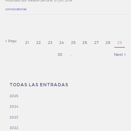
Publicado por Natalia García el
01 jun. 2016
convocatorias
Prev
...
21
22
23
24
25
26
27
28
29
30
...
Next
TODAS LAS ENTRADAS
2025
2024
2023
2022